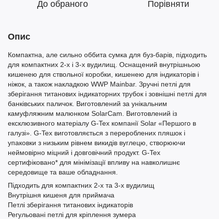
До обраного
Порівняти
Опис
Компактна, але сильно оббита сумка для буз-барів, підходить
для компактних 2-х і 3-х вудилищ. Оснащений внутрішньою
кишенею для ствольної коробки, кишенею для індикаторів і
ніжок, а також накладкою WWP Mainbar. Зручні петлі для
зберігання титанових індикаторних трубок і зовнішні петлі для
банківських паличок. Виготовлений за унікальним
камуфляжним малюнком SolarCam. Виготовлений із
ексклюзивного матеріалу G-Tex компанії Solar «Першого в
галузі». G-Tex виготовляється з перероблених пляшок і
упаковки з низьким рівнем викидів вуглецю, створюючи
неймовірно міцний і довговічний продукт. G-Tex
сертифіковано* для мінімізації впливу на навколишнє
середовище та ваше обладнання.
Підходить для компактних 2-х та 3-х вудилищ
Внутрішня кишеня для приймача
Петлі зберігання титанових індикаторів
Регульовані петлі для кріплення зумера