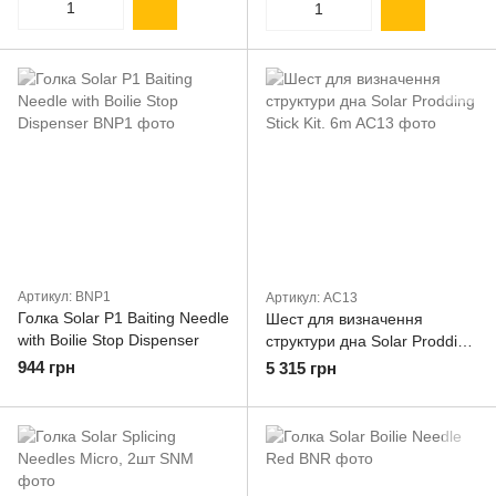
Артикул: BNP1
Артикул: AC13
Голка Solar P1 Baiting Needle
Шест для визначення
with Boilie Stop Dispenser
структури дна Solar Prodding
Stick Kit. 6m
944 грн
5 315 грн