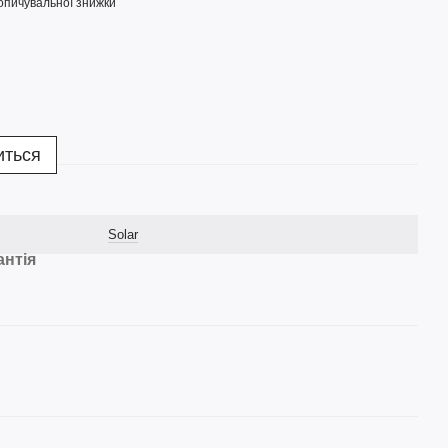
опичувальної знижки
иться
Solar
антія