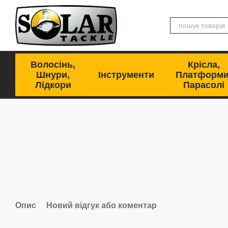
Перейти до основного контенту
Волосінь,
Крісла,
Шнури,
Інструменти
Платформи
Лідкори
Парасолі
Опис
Новий відгук або коментар