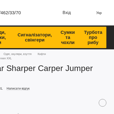
/462/33/70
Вхід
Укр
ди,
Сумки
Турбота
Сигналізатори,
ки,
та
про
свінгери
и
чохли
рибу
Одяг, окуляри, взуття
Кофти
Green XXL
r Sharper Carper Jumper
XL
Написати відгук