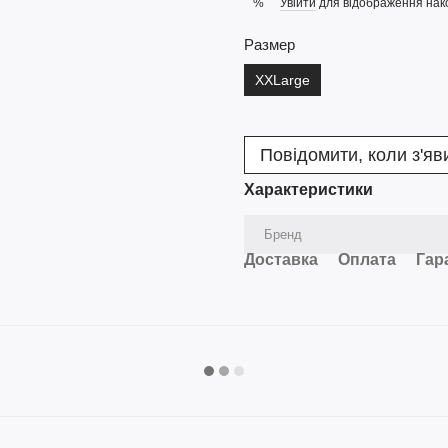
Увійти
для відображення нак
%
Размер
XXLarge
Повідомити, коли з'яв
Характеристики
Бренд
Доставка
Оплата
Гар