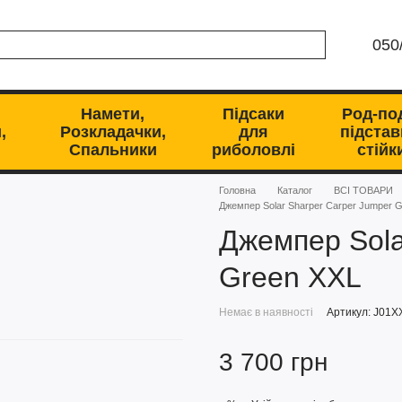
050
Намети,
Підсаки
Род-по
,
Розкладачки,
для
підстав
Спальники
риболовлі
стійк
Головна
Каталог
ВСІ ТОВАРИ
Джемпер Solar Sharper Carper Jumper 
Джемпер Sola
Green XXL
Немає в наявності
Артикул: J01X
3 700 грн