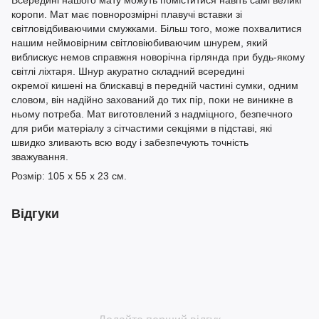
Всередині нашого мату можуть поміститися навіть самі великі
коропи. Мат має повнорозмірні плавучі вставки зі
світловідбиваючими смужками. Більш того, може похвалитися
нашим неймовірним світловіюбиваючим шнурем, який
виблискує немов справжня новорічна гірлянда при будь-якому
світлі ліхтаря. Шнур акуратно складний всередині
окремої кишені на блискавці в передній частині сумки, одним
словом, він надійно захований до тих пір, поки не виникне в
ньому потреба. Мат виготовлений з надміцного, безпечного
для риби матеріалу з сітчастими секціями в підставі, які
швидко зливають всю воду і забезпечують точність
зважування.
Розмір: 105 x 55 x 23 см.
Відгуки