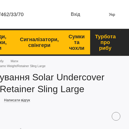
/462/33/70
Вхід
Укр
ди,
Сумки
Турбота
Сигналізатори,
ки,
та
про
свінгери
и
чохли
рибу
ибу
Мати
mo Weight/Retainer Sling Large
ування Solar Undercover
etainer Sling Large
Написати відгук