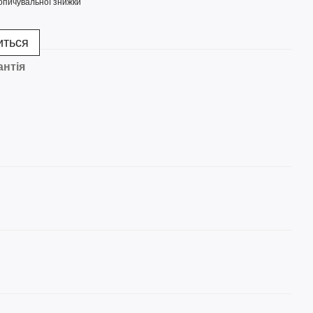
опичувальної знижки
иться
антія