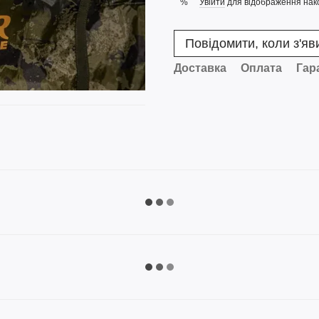
Увійти
для відображення нак
%
Повідомити, коли з'яв
Доставка
Оплата
Гар