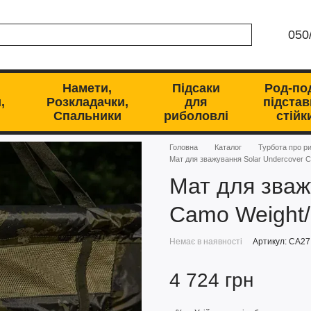
050
Намети,
Підсаки
Род-по
,
Розкладачки,
для
підстав
Спальники
риболовлі
стійк
Головна
Каталог
Турбота про р
Мат для зважування Solar Undercover Ca
Мат для зваж
Camo Weight/R
Немає в наявності
Артикул: CA27
4 724 грн