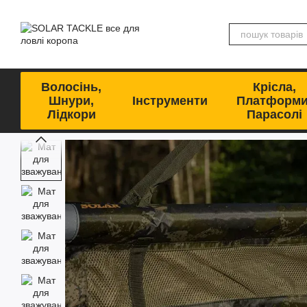
Перейти до основного контенту
Волосінь,
Крісла,
Шнури,
Інструменти
Платформи
Лідкори
Парасолі