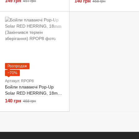
149 грн
140 грн
497 грн
468 грн
Розпродаж
−70%
Артикул: RPOP8
Бойли плаваючі Pop-Up
Solar RED HERRING, 18mm
(Закінчився термін
140 грн
468 грн
зберігання)