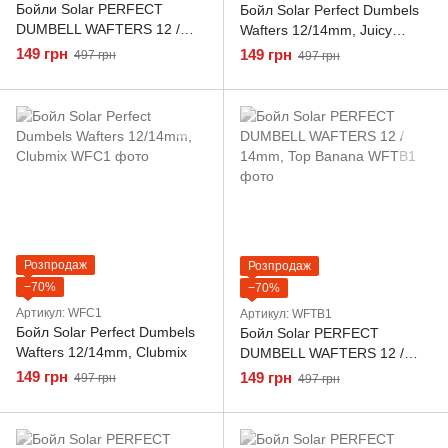
Бойли Solar PERFECT
Бойл Solar Perfect Dumbels
DUMBELL WAFTERS 12 /
Wafters 12/14mm, Juicy
14mm, SECRET
Pineapple
149 грн
149 грн
497 грн
497 грн
Розпродаж
Розпродаж
−70%
−70%
Артикул: WFC1
Артикул: WFTB1
Бойл Solar Perfect Dumbels
Бойл Solar PERFECT
Wafters 12/14mm, Clubmix
DUMBELL WAFTERS 12 /
14mm, Top Banana
149 грн
149 грн
497 грн
497 грн