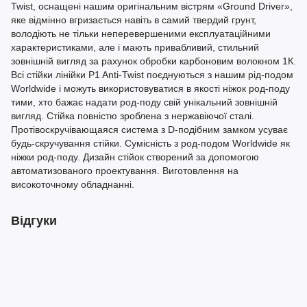
Twist, оснащені нашим оригінальним вістрям «Ground Driver»,
яке відмінно вгризається навіть в самий твердий грунт,
володіють не тільки неперевершеними експлуатаційними
характеристиками, але і мають привабливий, стильний
зовнішній вигляд за рахунок обробки карбоновим волокном 1К.
Всі стійки лінійки P1 Anti-Twist поєднуються з нашим рід-подом
Worldwide і можуть використовуватися в якості ніжок род-поду
тими, хто бажає надати род-поду свій унікальний зовнішній
вигляд. Стійка повністю зроблена з нержавіючої сталі.
Протівоскручівающаяся система з D-подібним замком усуває
будь-скручування стійки. Сумісність з род-подом Worldwide як
ніжки род-поду. Дизайн стійок створений за допомогою
автоматизованого проектування. Виготовлення на
високоточному обладнанні.
Відгуки