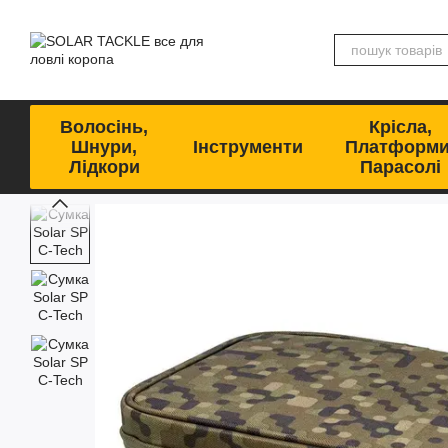
Перейти до основного контенту
Волосінь,
Крісла,
Шнури,
Інструменти
Платформи
Лідкори
Парасолі