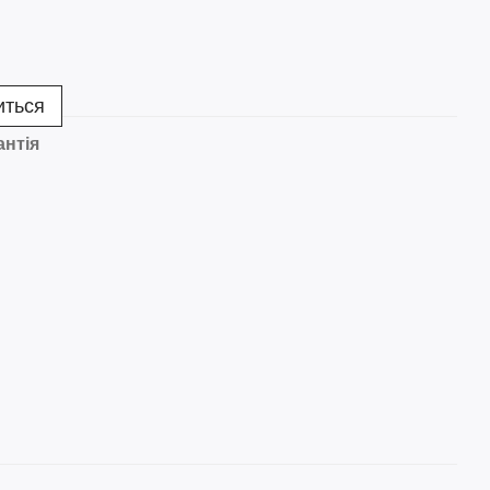
иться
антія