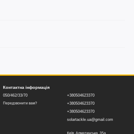
Контактна інформація
050/462/33/70
+380504623370
+380504623370
Передзвонити вам?
+380504623370
solartackle.ua@gmail.com
Київ, Алматинська, 35а