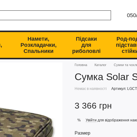
050
Намети,
Підсаки
Род-по
,
Розкладачки,
для
підстав
Спальники
риболовлі
стійк
Головна
Каталог
Сумки та чохл
Сумка Solar S
Немає в наявності
Артикул: LGC
3 366 грн
Увійти
для відображення нак
%
Размер