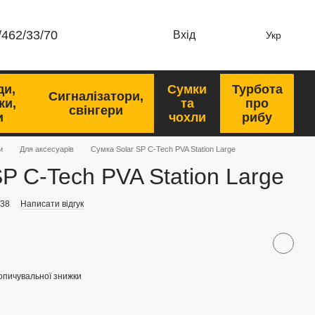
/462/33/70
Вхід
Укр
ди,
Сумки
Турбота
Сигналізатори,
ки,
та
про
свінгери
и
чохли
рибу
и
Для аксесуарів
Сумка Solar SP C-Tech PVA Station Large
P C-Tech PVA Station Large
T38
Написати відгук
опичувальної знижки