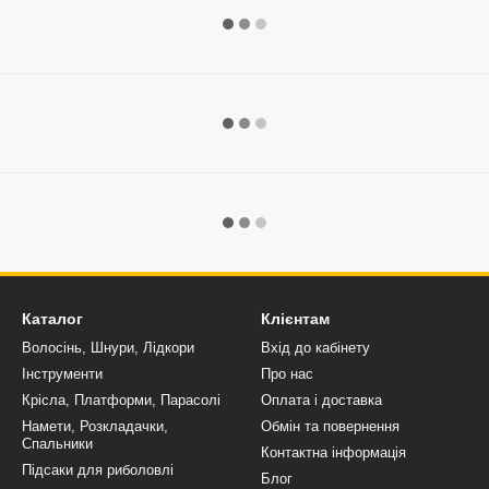
Каталог
Клієнтам
Волосінь, Шнури, Лідкори
Вхід до кабінету
Інструменти
Про нас
Крісла, Платформи, Парасолі
Оплата і доставка
Намети, Розкладачки,
Обмін та повернення
Спальники
Контактна інформація
Підсаки для риболовлі
Блог