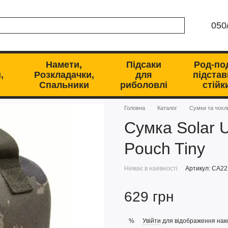
050
Намети,
Підсаки
Род-по
,
Розкладачки,
для
підстав
Спальники
риболовлі
стійк
Головна
Каталог
Сумки та чохл
Сумка Solar 
Pouch Tiny
Немає в наявності
Артикул: CA22
629 грн
Увійти
для відображення нак
%