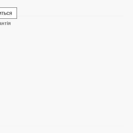
иться
антія