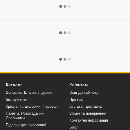
Каталог
Клієнтам
Волосінь, Шнури, Лідкори
Вхід до кабінету
Інструменти
Про нас
Крісла, Платформи, Парасолі
Оплата і доставка
Намети, Розкладачки,
Обмін та повернення
Спальники
Контактна інформація
Підсаки для риболовлі
Блог