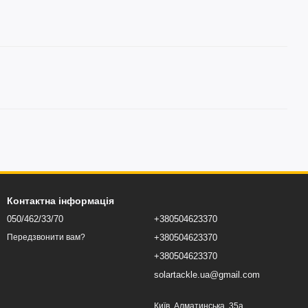
Контактна інформація
050/462/33/70
+380504623370
+380504623370
Передзвонити вам?
+380504623370
solartackle.ua@gmail.com
Київ, Алматинська, 35а