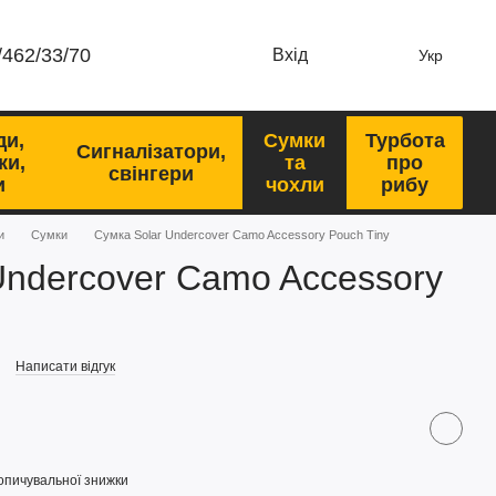
/462/33/70
Вхід
Укр
ди,
Сумки
Турбота
Сигналізатори,
ки,
та
про
свінгери
и
чохли
рибу
и
Сумки
Сумка Solar Undercover Camo Accessory Pouch Tiny
Undercover Camo Accessory
Написати відгук
опичувальної знижки