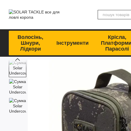
Перейти до основного контенту
Волосінь,
Крісла,
Шнури,
Інструменти
Платформи
Лідкори
Парасолі