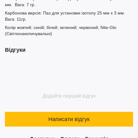
мм. Вага: 7 гр.
Карбонова версія: Паз для установки ізотопу 25 мм х 3 мм.
Вага: 11гр.
Колір жовтий; синій; білий; зелений; червоний; Nite-Glo
(Світлонакопичувальні)
Відгуки
Додайте перший відгук
Написати відгук