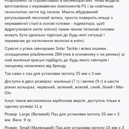
Розроблено та спроектовано в Великобританії. Нова модель
виготовлена з нержавіючих компонентів P1 і за новітньою
технологією лиття під тиском. Мають вбудований
регульований лесочний затиск, просто поверніть кільце з
нержавіючої сталі в основі головки - індикатора, щоб
відрегулювати натяг кліпси) таким чином титанові головки
можуть бути ідеально підігнані до будь-якої ситуації і
перевагам до натягнення волосіні в кліпсі.
Сумісні з усіма свінгерами Solar Tackle і всіма іншими,
оснащеними різьбленням 2BA (яка в основному є на ринках) ці
нові маленькі красуні підійдуть до будь-якого свінгерів і
ланцюжку незалежно від бренду.
Так само є паз для установки ізотопу 25 мм х 3 мм.
Доступні в двох розмірах: маленькі (7 г) і великі (9 г) в шести
різних кольорах; червоний, зелений, жовтий, синій, білий і Nite-
Glo.
Існує також високоякісна карбонова версія, доступна тільки в
одному розмірі 11 р
Розмір: Large (Великий) Паз для установки ізотопу 25 мм х 3
мм. Вага: 9 гр.
Розмір: Small (Маленький) Паз для установки ізотопу 15 мм х 3