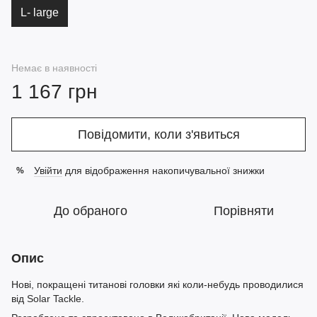
L- large
Немає в наявності
1 167 грн
Повідомити, коли з'явиться
Увійти
для відображення накопичувальної знижки
%
До обраного
Порівняти
Опис
Нові, покращені титанові головки які коли-небудь проводилися
від Solar Tackle.