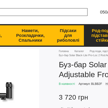
050
Намети,
Підсаки
Род-по
,
Розкладачки,
для
підстав
Спальники
риболовлі
стійк
Головна
Каталог
Род-поди, підс
Буз-бар Solar Black-Lite Pro-Loc 2 Rod A
Буз-бар Solar
Adjustable Fr
В наявності
Артикул: BLBB2F
Н
3 720 грн