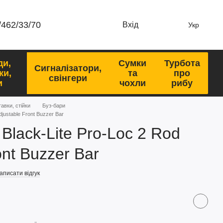
/462/33/70
Вхід
Укр
ди,
Сумки
Турбота
Сигналізатори,
ки,
та
про
свінгери
и
чохли
рибу
тавки, стійки
Буз-бари
djustable Front Buzzer Bar
 Black-Lite Pro-Loc 2 Rod
ont Buzzer Bar
аписати відгук