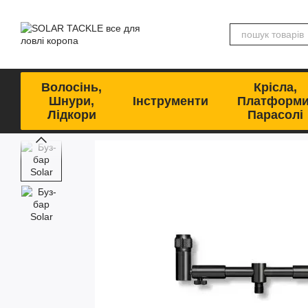
Перейти до основного контенту
Волосінь,
Крісла,
Шнури,
Інструменти
Платформи
Лідкори
Парасолі