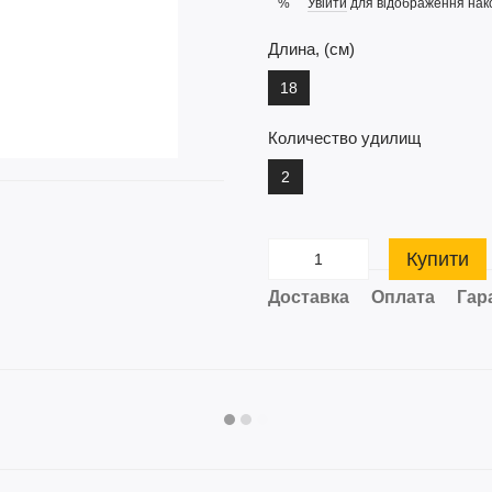
Увійти
для відображення нак
%
Длина, (см)
18
Количество удилищ
2
Купити
Доставка
Оплата
Гар