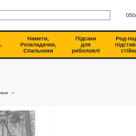
050
Намети,
Підсаки
Род-по
,
Розкладачки,
для
підстав
Спальники
риболовлі
стійк
овые