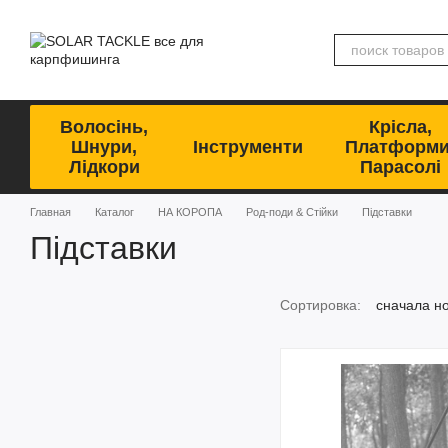
Перейти к основному контенту
Волосінь,
Крісла,
Шнури,
Інструменти
Платформи
Лідкори
Парасолі
Главная
Каталог
НА КОРОПА
Род-поди & Стійки
Підставки
Підставки
Сортировка:
сначала н