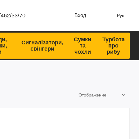
/462/33/70
Вход
Рус
ди,
Сумки
Турбота
Сигналізатори,
ки,
та
про
свінгери
и
чохли
рибу
Отображение: