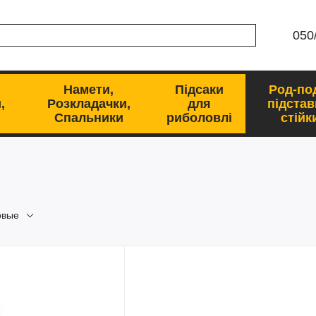
050
Намети,
Підсаки
Род-по
,
Розкладачки,
для
підстав
Спальники
риболовлі
стійк
овые