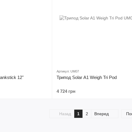
Артикул: UM07
Bankstick 12"
Трипод Solar A1 Weigh Tri Pod
4 724 грн
Назад
1
2
Вперед
По