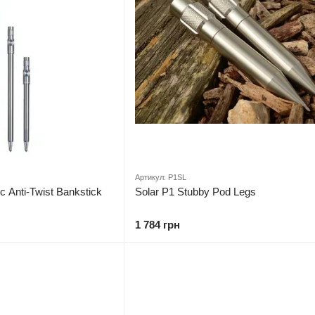
Артикул: P1SL
c Anti-Twist Bankstick
Solar P1 Stubby Pod Legs
1 784 грн