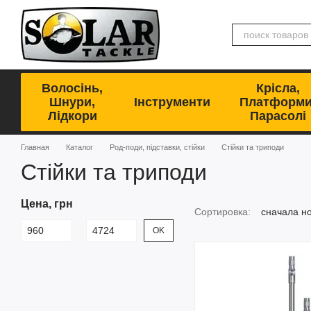
Перейти к основному контенту
Волосінь,
Крісла,
Шнури,
Інструменти
Платформи
Лідкори
Парасолі
Главная
Каталог
Род-поди, підставки, стійки
Стійки та триподи
Стійки та триподи
Цена, грн
Сортировка:
сначала н
От Цена, грн
До Цена, грн
OK