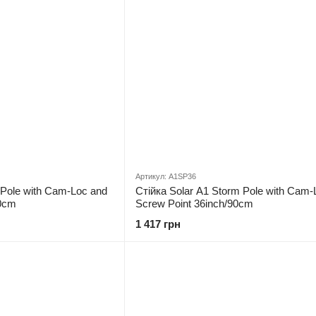
Артикул: A1SP36
 Pole with Cam-Loc and
Стійка Solar A1 Storm Pole with Cam-
20cm
Screw Point 36inch/90cm
1 417 грн