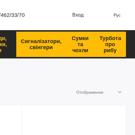
/462/33/70
Вход
Рус
ди,
Сумки
Турбота
Сигналізатори,
ки,
та
про
свінгери
и
чохли
рибу
Отображение: