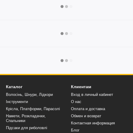
Каталог
Клиентам
Волосінь, Шнури, Лідкори
Вход в личный кабинет
Інструменти
О нас
Крісла, Платформи, Парасолі
Оплата и доставка
Намети, Розкладачки,
Обмен и возврат
Спальники
Контактная информация
Підсаки для риболовлі
Блог