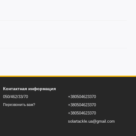
Контактная информация
050/462/33/70
+380504623370
+380504623370
Перезвонить вам?
+380504623370
solartackle.ua@gmail.com