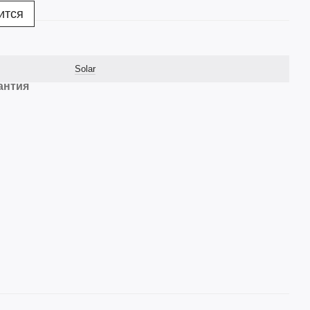
ится
Solar
антия