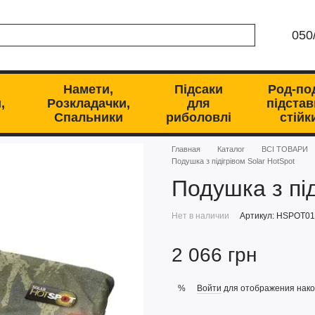
050
Намети,
Підсаки
Род-по
,
Розкладачки,
для
підстав
Спальники
риболовлі
стійк
Главная
Каталог
ВСІ ТОВАРИ
Подушка з підігрівом Solar HotSpot
Подушка з під
Нет в наличии
Артикул: HSPOT01
2 066 грн
Войти
для отображения нако
%