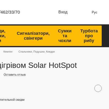
/462/33/70
Вход
Рус
ди,
Сумки
Турбота
Сигналізатори,
ки,
та
про
свінгери
и
чохли
рибу
Кемпінг
Спальники, Подушки, Ковдри
ігрівом Solar HotSpot
Оставить отзыв
пительной скидки