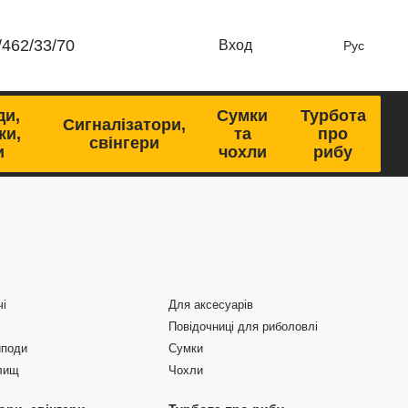
/462/33/70
Вход
Рус
ди,
Сумки
Турбота
Сигналізатори,
ки,
та
про
свінгери
и
чохли
рибу
чі
Для аксесуарів
Повідочниці для риболовлі
иподи
Сумки
длищ
Чохли