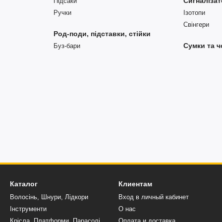
Сигналізат
Підсаки
Ручки
Ізотопи
Свінгери
Род-поди, підставки, стійки
Сумки та 
Буз-бари
Каталог
Клиентам
Волосінь, Шнури, Лідкори
Вход в личный кабинет
Інструменти
О нас
Крісла, Платформи, Парасолі
Оплата и доставка