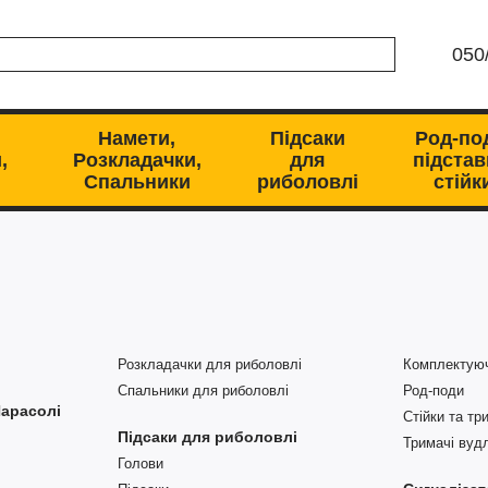
050
Намети,
Підсаки
Род-по
,
Розкладачки,
для
підстав
Спальники
риболовлі
стійк
Розкладачки для риболовлі
Комплектую
Спальники для риболовлі
Род-поди
Парасолі
Стійки та тр
Підсаки для риболовлі
Тримачі ву
Голови