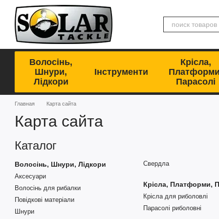
Перейти к основному контенту
Волосінь,
Крісла,
Шнури,
Інструменти
Платформи
Лідкори
Парасолі
Главная
Карта сайта
Карта сайта
Каталог
Свердла
Волосінь, Шнури, Лідкори
Аксесуари
Крісла, Платформи, 
Волосінь для рибалки
Крісла для риболовлі
Повідкові матеріали
Парасолі риболовні
Шнури