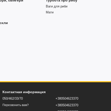
ори, свінгери
Турбота про рибу
Ваги для риби
Мати
чохли
Контактная информация
050/462/33/70
+380504623370
+380504623370
Перезвонить вам?