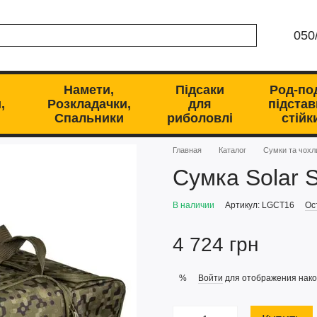
050
Намети,
Підсаки
Род-по
,
Розкладачки,
для
підстав
Спальники
риболовлі
стійк
Главная
Каталог
Сумки та чохл
Сумка Solar S
В наличии
Артикул: LGCT16
Ос
4 724 грн
Войти
для отображения нако
%