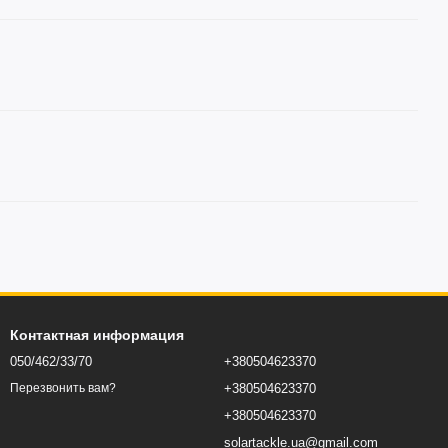
Контактная информация
050/462/33/70
+380504623370
+380504623370
Перезвонить вам?
+380504623370
solartackle.ua@gmail.com