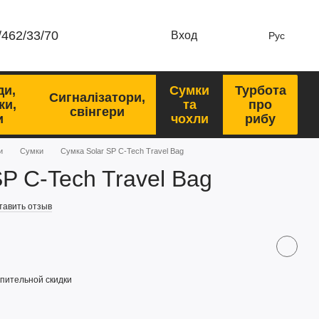
/462/33/70
Вход
Рус
ди,
Сумки
Турбота
Сигналізатори,
ки,
та
про
свінгери
и
чохли
рибу
и
Сумки
Сумка Solar SP C-Tech Travel Bag
P C-Tech Travel Bag
тавить отзыв
пительной скидки