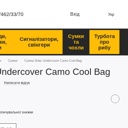
/462/33/70
Вхід
Укр
ди,
Сумки
Турбота
Сигналізатори,
ки,
та
про
свінгери
и
чохли
рибу
и
Сумки
Сумка Solar Undercover Camo Cool Bag
Undercover Camo Cool Bag
Написати відгук
опичувальної знижки