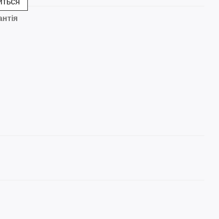
иться
антія