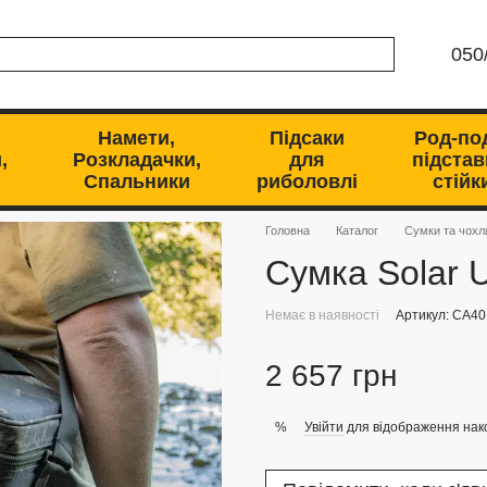
050
Намети,
Підсаки
Род-по
,
Розкладачки,
для
підстав
Спальники
риболовлі
стійк
Головна
Каталог
Сумки та чохл
Сумка Solar 
Немає в наявності
Артикул: CA40
2 657 грн
Увійти
для відображення нак
%