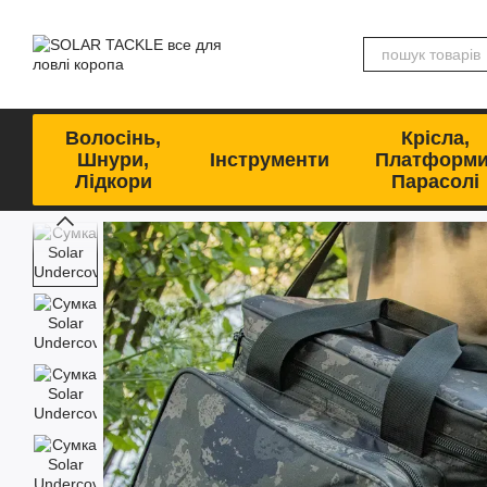
Перейти до основного контенту
Волосінь,
Крісла,
Шнури,
Інструменти
Платформи
Лідкори
Парасолі