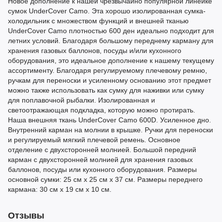
Новое дополнение к нашей чрезвычайно популярной линейке
сумок UnderCover Camo. Эта хорошо изолированная сумка-
холодильник с множеством функций и внешней тканью
UnderCover Camo плотностью 600 ден идеально подходит для
летних условий. Благодаря большому переднему карману для
хранения газовых баллонов, посуды и/или кухонного
оборудования, это идеальное дополнение к нашему текущему
ассортименту. Благодаря регулируемому плечевому ремню,
ручкам для переноски и усиленному основанию этот предмет
можно также использовать как сумку для наживки или сумку
для поплавочной рыбалки. Изолированная и
светоотражающая подкладка, которую можно протирать.
Наша внешняя ткань UnderCover Camo 600D. Усиленное дно.
Внутренний карман на молнии в крышке. Ручки для переноски
и регулируемый мягкий плечевой ремень. Основное
отделение с двухсторонней молнией. Большой передний
карман с двухсторонней молнией для хранения газовых
баллонов, посуды или кухонного оборудования. Размеры
основной сумки: 25 см x 25 см x 37 см. Размеры переднего
кармана: 30 см x 19 см x 10 см.
Отзывы