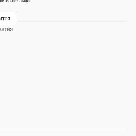
пительной скидки
ится
антия