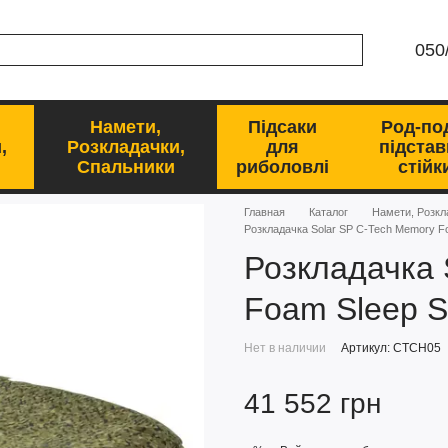
050
Намети,
Підсаки
Род-по
,
Розкладачки,
для
підстав
Спальники
риболовлі
стійк
Главная
Каталог
Намети, Розкл
Розкладачка Solar SP C-Tech Memory F
Розкладачка 
Foam Sleep S
Нет в наличии
Артикул: CTCH05
41 552 грн