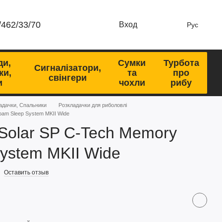
/462/33/70
Вход
Рус
ди,
Сумки
Турбота
Сигналізатори,
ки,
та
про
свінгери
и
чохли
рибу
адачки, Спальники
Розкладачки для риболовлі
oam Sleep System MKII Wide
Solar SP C-Tech Memory
ystem MKII Wide
Оставить отзыв