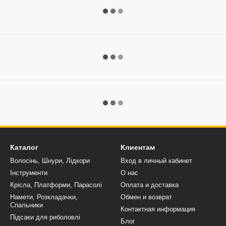
Каталог
Клиентам
Волосінь, Шнури, Лідкори
Вход в личный кабинет
Інструменти
О нас
Крісла, Платформи, Парасолі
Оплата и доставка
Намети, Розкладачки,
Обмен и возврат
Спальники
Контактная информация
Підсаки для риболовлі
Блог