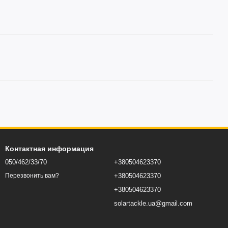
Контактная информация
050/462/33/70
+380504623370
+380504623370
Перезвонить вам?
+380504623370
solartackle.ua@gmail.com